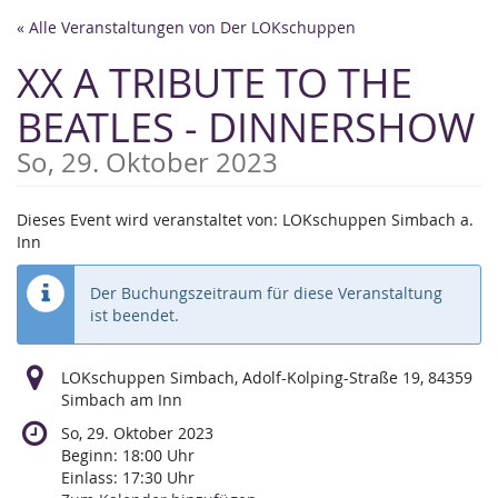
Zum
« Alle Veranstaltungen von Der LOKschuppen
Haupt-
Inhalt
XX A TRIBUTE TO THE
springen
BEATLES - DINNERSHOW
So, 29. Oktober 2023
Dieses Event wird veranstaltet von: LOKschuppen Simbach a.
Inn
Der Buchungszeitraum für diese Veranstaltung
ist beendet.
LOKschuppen Simbach, Adolf-Kolping-Straße 19, 84359
Simbach am Inn
So, 29. Oktober 2023
Beginn:
18:00
Uhr
Einlass:
17:30
Uhr